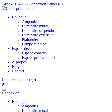
1-855-615-7788
Connexion
Panier (0)
Boutique
Ampoules
Luminaire mural
Luminaire suspendu
Luminaire extérieur
Plafonnier
Lampe sur pied
Espace déco
Espace conseils
Espace professionnel
À propos
Blogue
Contact
Connexion
Panier (0)
(0)
Connexion
Boutique
Ampoules
Luminaire mural