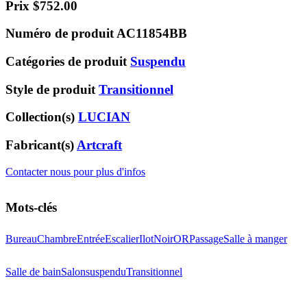
Prix
$
752.00
Numéro de produit
AC11854BB
Catégories de produit
Suspendu
Style de produit
Transitionnel
Collection(s)
LUCIAN
Fabricant(s)
Artcraft
Contacter nous pour plus d'infos
Mots-clés
Bureau
Chambre
Entrée
Escalier
Ilot
Noir
OR
Passage
Salle à manger
Salle de bain
Salon
suspendu
Transitionnel