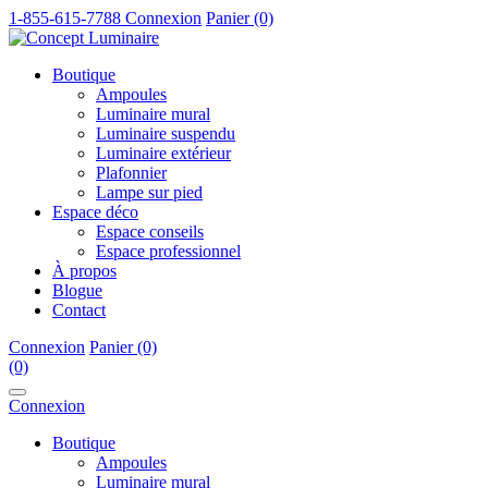
1-855-615-7788
Connexion
Panier (0)
Boutique
Ampoules
Luminaire mural
Luminaire suspendu
Luminaire extérieur
Plafonnier
Lampe sur pied
Espace déco
Espace conseils
Espace professionnel
À propos
Blogue
Contact
Connexion
Panier (0)
(0)
Connexion
Boutique
Ampoules
Luminaire mural