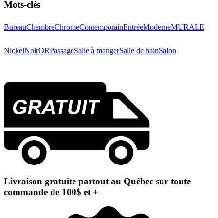
Mots-clés
Bureau
Chambre
Chrome
Contemporain
Entrée
Moderne
MURALE
Nickel
Noir
OR
Passage
Salle à manger
Salle de bain
Salon
Livraison gratuite partout au Québec sur toute
commande de 100$ et +