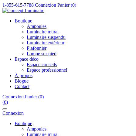
1-855-615-7788
Connexion
Panier (0)
Boutique
Ampoules
Luminaire mural
Luminaire suspendu
Luminaire extérieur
Plafonnier
Lampe sur pied
Espace déco
Espace conseils
Espace professionnel
À propos
Blogue
Contact
Connexion
Panier (0)
(0)
Connexion
Boutique
Ampoules
Luminaire mural